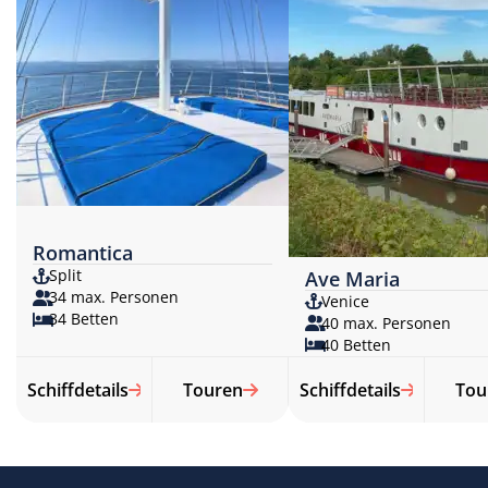
Romantica
Split
Ave Maria
34 max. Personen
Venice
34 Betten
40 max. Personen
40 Betten
Schiffdetails
Touren
Schiffdetails
Tou