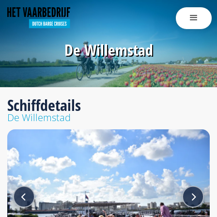
De Willemstad
Schiffdetails
De Willemstad