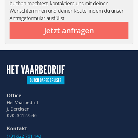
buchen möchtest, kontaktiere uns mit deinen
Wunschterminen und deiner Route, indem du unser
Anfrageformular ausfüllst.
Jetzt anfragen
Office
Het Vaarbedrijf
J. Dercksen
KvK: 34127546
Kontakt
(+31)622 761 143