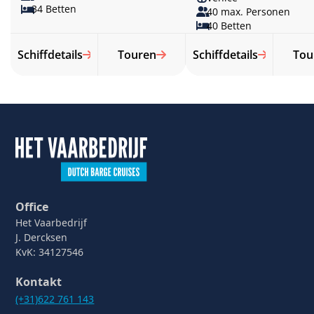
34 Betten
40 max. Personen
40 Betten
Schiffdetails
Touren
Schiffdetails
Tou
Office
Het Vaarbedrijf
J. Dercksen
KvK: 34127546
Kontakt
(+31)622 761 143