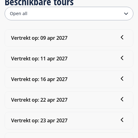
Beschikbare tours
Open all
Vertrekt op: 09 apr 2027
Parels van Dalmatië
Vertrekt op: 11 apr 2027
Split
Dubrovnik
Romantica
8 dagen
Amsterdam Brugge
Vertrekt op: 16 apr 2027
Vanaf € 1.749 p.p.
Amsterdam
Brugge
Fluvius
8 dagen
Details
Wensenlijst
Parels van Dalmatië
Vertrekt op: 22 apr 2027
Vanaf € 1.299 p.p.
Split
Dubrovnik
Romantica
8 dagen
Details
Wensenlijst
Amsterdam Brugge
Vertrekt op: 23 apr 2027
Vanaf € 1.749 p.p.
fiets en vaarvakantie
Amsterdam
Brugge
Magnifique 4​