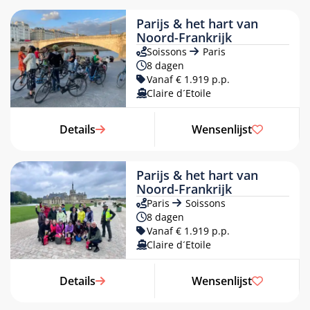
Parijs & het hart van
Noord-Frankrijk
Soissons
Paris
8 dagen
Vanaf € 1.919 p.p.
Claire d´Etoile
«
APRIL 2027
»
Details
Wensenlijst
MA
DI
WO
DO
VR
ZA
ZO
29
30
31
1
2
3
4
5
6
7
8
9
10
11
Parijs & het hart van
Noord-Frankrijk
12
13
14
15
16
17
18
Paris
Soissons
19
20
21
22
23
24
25
8 dagen
Vanaf € 1.919 p.p.
26
27
28
29
30
1
2
Claire d´Etoile
3
4
5
6
7
8
9
Details
Wensenlijst