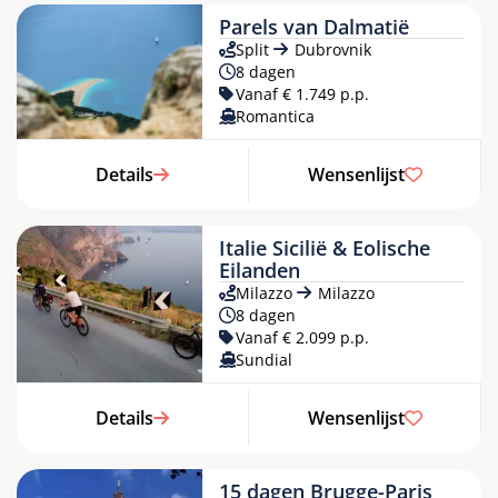
Parels van Dalmatië
Split
Dubrovnik
8 dagen
Vanaf € 1.749 p.p.
Romantica
Details
Wensenlijst
Italie Sicilië & Eolische
Eilanden
Milazzo
Milazzo
8 dagen
Vanaf € 2.099 p.p.
Sundial
Details
Wensenlijst
15 dagen Brugge-Paris