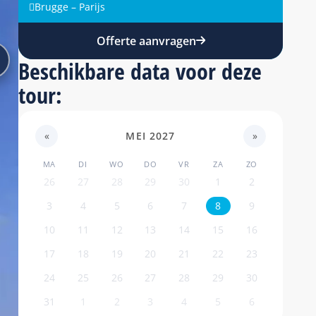
Brugge – Parijs
Offerte aanvragen
Beschikbare data voor deze
tour:
«
MEI 2027
»
MA
DI
WO
DO
VR
ZA
ZO
26
27
28
29
30
1
2
3
4
5
6
7
8
9
10
11
12
13
14
15
16
17
18
19
20
21
22
23
24
25
26
27
28
29
30
31
1
2
3
4
5
6