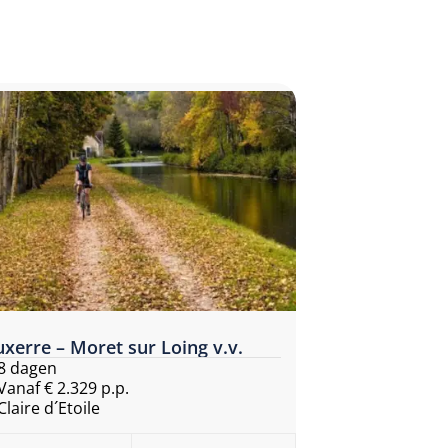
xerre – Moret sur Loing v.v.
8 dagen
Vanaf € 2.329 p.p.
Claire d´Etoile