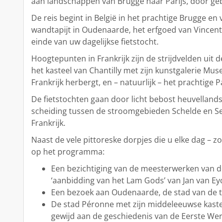
aan landschappen van Brugge naar Parijs, door geb
De reis begint in België in het prachtige Brugge e
wandtapijt in Oudenaarde, het erfgoed van Vincent
einde van uw dagelijkse fietstocht.
Hoogtepunten in Frankrijk zijn de strijdvelden uit
het kasteel van Chantilly met zijn kunstgalerie Mus
Frankrijk herbergt, en – natuurlijk – het prachtige P
De fietstochten gaan door licht bebost heuvellands
scheiding tussen de stroomgebieden Schelde en Se
Frankrijk.
Naast de vele pittoreske dorpjes die u elke dag – z
op het programma:
Een bezichtiging van de meesterwerken van d
‘aanbidding van het Lam Gods’ van Jan van Ey
Een bezoek aan Oudenaarde, de stad van de t
De stad Péronne met zijn middeleeuwse kasteel
gewijd aan de geschiedenis van de Eerste Wer