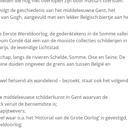
ieden die nog niet overlopen zijn door massa’s toeristen.
n volgt de geschiedenis van het middeleeuwse Gent, het
 van Gogh, aangevuld met een lekker Belgisch biertje aan h
 de Eerste Wereldoorlog, de gedenktekens in de Somme vallei
eum Condé dat een van de mooiste collecties schilderijen in
arijs, de levendige Lichtstad.
chap, langs de rivieren Schelde, Somme, Oise en Seine. De
ine duiden ongeveer de grens aan tussen België en
owel fietsend als wandelend – bezoekt, staat ook het volgen
e middeleeuwse schilderkunst in Gent waarvan de
ck veruit de beroemdste is;
apijtwevers;
 waar o.a. het ‘Historial van de Grote Oorlog’ is gevestigd,
eldoorlog;