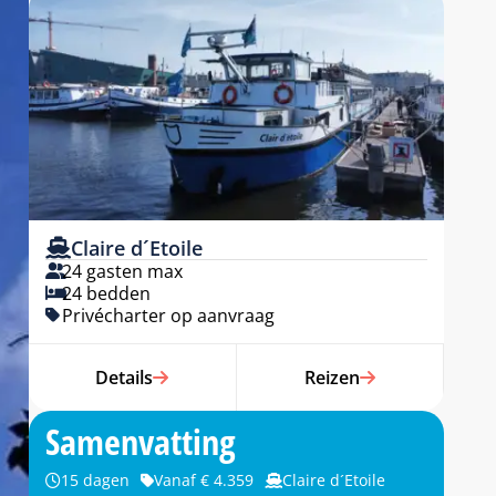
Claire d´Etoile
24 gasten max
24 bedden
Privécharter op aanvraag
Details
Reizen
Samenvatting
15 dagen
Vanaf € 4.359
Claire d´Etoile