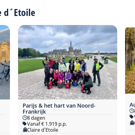
e d´Etoile
Au
Parijs & het hart van Noord-
Frankrijk
8 dagen
Vanaf € 1.919 p.p.
Claire d´Etoile