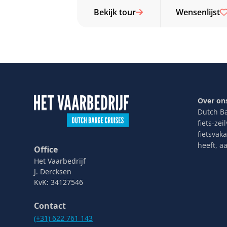
Bekijk tour
Wensenlijst
Over on
Dutch Ba
fiets-ze
fietsvak
heeft, a
Office
Het Vaarbedrijf
J. Dercksen
KvK: 34127546
Contact
(+31) 622 761 143