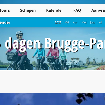
Tours
Schepen
Kalender
FAQ
Aanvra
lender
2027
:
Mrt
Apr
Mei
Jun
Jul
 dagen Brugge-Pa