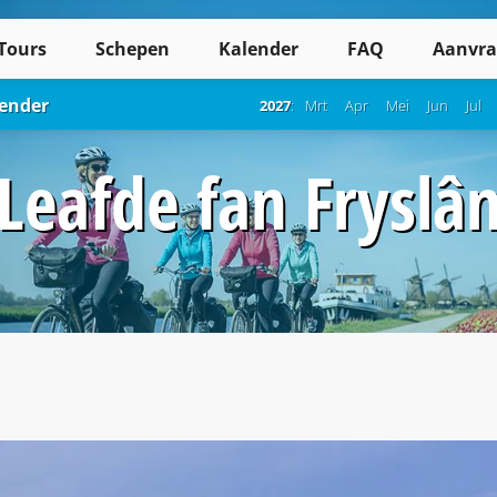
Tours
Schepen
Kalender
FAQ
Aanvra
lender
2027
:
Mrt
Apr
Mei
Jun
Jul
Leafde fan Fryslâ