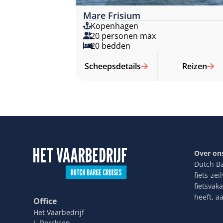
Mare Frisium
Kopenhagen
20 personen max
20 bedden
Scheepsdetails
Reizen
Over on
Dutch Ba
fiets-ze
fietsvak
heeft, a
Office
Het Vaarbedrijf
J. Dercksen