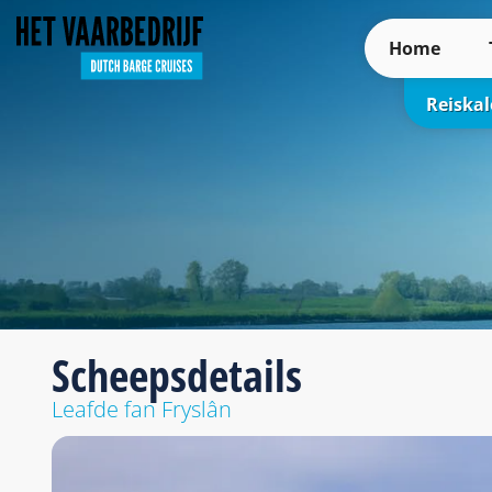
Home
Reiska
Scheepsdetails
Leafde fan Fryslân