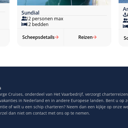
A
Sundial
12 personen max
12 bedden
Scheepsdetails
Reizen
S
s
rge Cruises, onderdeel van Het Vaarbedrijf, verzorgt charterreizen,
ilvakanties in Nederland en in andere Europese landen. Bent u op 
antie of wilt u een schip charteren? Neem dan een kijkje op onze we
arzel dan niet om contact met ons op te nemen.