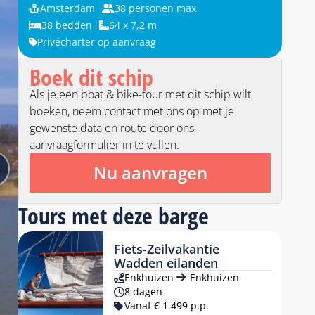
Amsterdam
38 personen max
38 bedden
64 x 7,2 m
Privécharter op aanvraag
Boek dit schip
Als je een boat & bike-tour met dit schip wilt
boeken, neem contact met ons op met je
gewenste data en route door ons
aanvraagformulier in te vullen.
Nu aanvragen
Tours met deze barge
Fiets-Zeilvakantie
Wadden eilanden
Enkhuizen
Enkhuizen
8 dagen
Vanaf € 1.499 p.p.