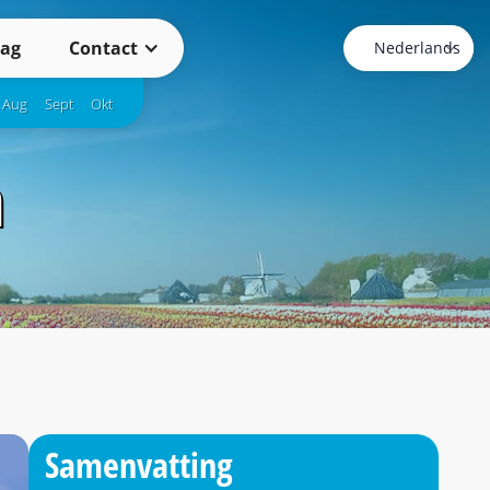
ag
Contact
Aug
Sept
Okt
n
Samenvatting