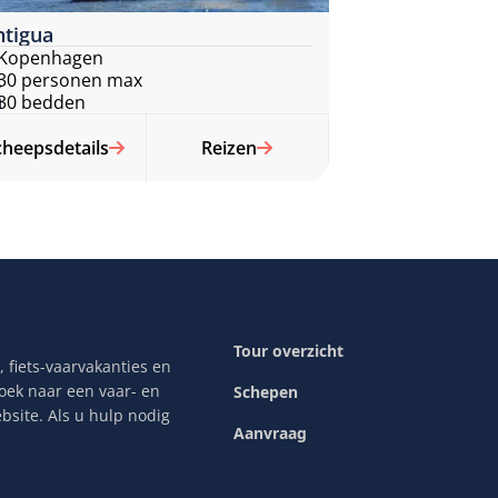
ntigua
Kopenhagen
30 personen max
30 bedden
cheepsdetails
Reizen
Tour overzicht
 fiets-vaarvakanties en
zoek naar een vaar- en
Schepen
bsite. Als u hulp nodig
Aanvraag