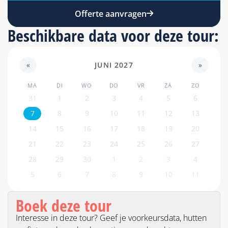
Offerte aanvragen
Beschikbare data voor deze tour:
«
JUNI 2027
»
MA
DI
WO
DO
VR
ZA
ZO
31
1
2
3
4
5
6
7
8
9
10
11
12
13
14
15
16
17
18
19
20
21
22
23
24
25
26
27
28
29
30
1
2
3
4
5
6
7
8
9
10
11
Boek deze tour
Interesse in deze tour? Geef je voorkeursdata, hutten