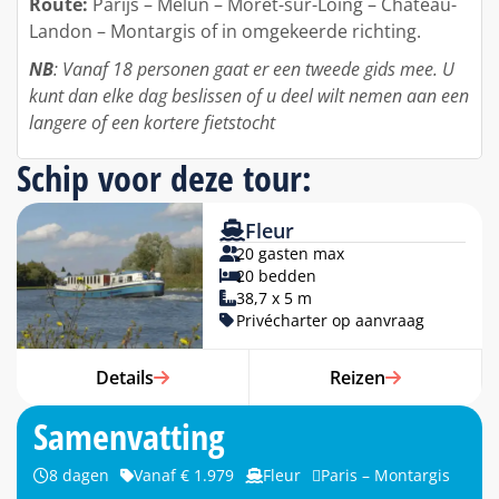
Route:
Parijs – Melun – Moret-sur-Loing – Chateau-
Landon – Montargis of in omgekeerde richting.
NB
: Vanaf 18 personen gaat er een tweede gids mee. U
kunt dan elke dag beslissen of u deel wilt nemen aan een
langere of een kortere fietstocht
Schip voor deze tour:
Fleur
20 gasten max
20 bedden
38,7 x 5 m
Privécharter op aanvraag
Details
Reizen
Samenvatting
8 dagen
Vanaf € 1.979
Fleur
Paris – Montargis