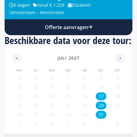
8 dagen
Vanaf € 1.229
Elizabeth
Amsterdam – Amsterdam
Offerte aanvragen
Beschikbare data voor deze tour:
«
JULI 2027
»
MA
DI
WO
DO
VR
ZA
ZO
28
29
30
1
2
3
4
5
6
7
8
9
10
11
12
13
14
15
16
17
18
19
20
21
22
23
24
25
26
27
28
29
30
31
1
2
3
4
5
6
7
8