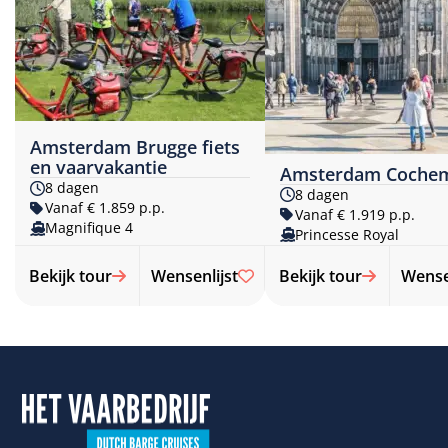
Amsterdam Brugge fiets
en vaarvakantie
Amsterdam Coche
8 dagen
8 dagen
Vanaf € 1.859 p.p.
Vanaf € 1.919 p.p.
Magnifique 4​
Princesse Royal
Bekijk tour
Wensenlijst
Bekijk tour
Wensen