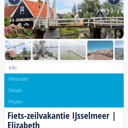
Info
Reisroute
Details
Prijzen
Fiets-zeilvakantie IJsselmeer |
Elizabeth