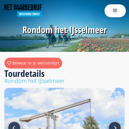
Rondom het IJsselmeer
Bewaar in je wensenlijst
Tourdetails
Rondom het IJsselmeer